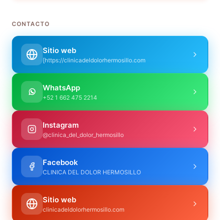
CONTACTO
Sitio web
[https://clinicadeldolorhermosillo.com
WhatsApp
+52 1 662 475 2214
Instagram
@clinica_del_dolor_hermosillo
Facebook
CLINICA DEL DOLOR HERMOSILLO
Sitio web
clinicadeldolorhermosillo.com