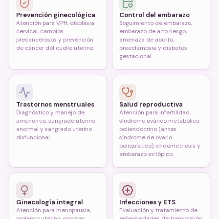
Prevención ginecológica
Control del embarazo
Atención para VPH, displasia
Seguimiento de embarazo,
cervical, cambios
embarazo de alto riesgo,
precancerosos y prevención
amenaza de aborto,
de cáncer del cuello uterino.
preeclampsia y diabetes
gestacional.
Trastornos menstruales
Salud reproductiva
Diagnóstico y manejo de
Atención para infertilidad,
amenorrea, sangrado uterino
síndrome ovárico metabólico
anormal y sangrado uterino
poliendocrino (antes
disfuncional.
síndrome de ovario
poliquístico), endometriosis y
embarazo ectópico.
Ginecología integral
Infecciones y ETS
Atención para menopausia,
Evaluación y tratamiento de
prolapso uterino, miomas
enfermedades de transmisión