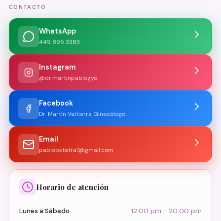
CONTACTO
WhatsApp
449 895 3383
Instagram
@dr.martinpablogyo
Facebook
Dr. Martín Valtierra Ginecólogo
Email
pablobstetra7@gmail.com
Horario de atención
Lunes a Sábado
12:00 pm - 20:00 pm