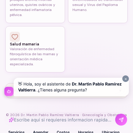
uterinos, quistes ováricos y
sexual y Virus del Papiloma
enfermedad inflamatoria
Humano.
pélvica.
Salud mamaria
Valoración de enfermedad
fibroquística de las mamas y
orientación médica
especializada.
×
👋 Hola, soy el asistente de
Dr. Martin Pablo Ramírez
Valtierra
. ¿Tienes alguna pregunta?
PREGUNTAS FRECUENTES
▾
© 2026 Dr. Martin Pablo Ramírez Valtierra · Ginecología y Obstetricia
Servicios
Agendar
Costos
Horarios
Ubicacion